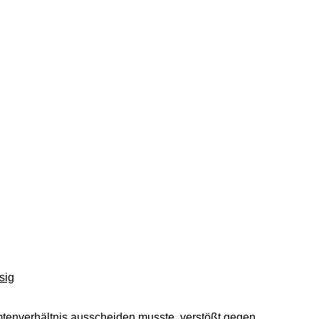
sig
mtenverhältnis ausscheiden musste, verstößt gegen