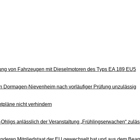
egung von Fahrzeugen mit Dieselmotoren des Typs EA 189 EU5
n Dormagen-Nievenheim nach vorläufiger Prüfung unzulässig
tpläne nicht verhindern
Ohligs anlässlich der Veranstaltung „Frühlingserwachen“ zuläs
 anderen Mitgliedstaat der EU gewechselt hat und aus dem Bea