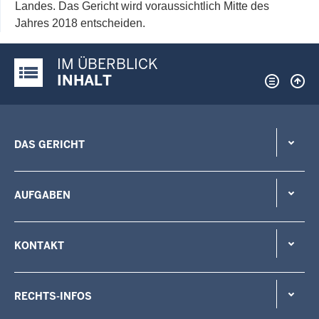
Landes. Das Gericht wird voraussichtlich Mitte des
Jahres 2018 entscheiden.
IM ÜBERBLICK
Justiz-Portal im Überblick:
INHALT
DAS GERICHT
AUFGABEN
KONTAKT
RECHTS-INFOS