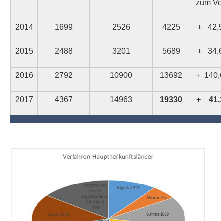
zum Vo
2014
1699
2526
4225
+
42,
2015
2488
3201
5689
+
34,
2016
2792
10900
13692
+
140
2017
4367
14963
19330
+
41