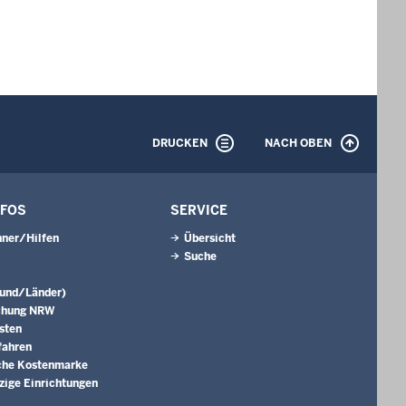
DRUCKEN
NACH OBEN
NFOS
SERVICE
ner/Hilfen
Übersicht
Suche
Bund/Länder)
chung NRW
sten
fahren
che Kostenmarke
ige Einrichtungen