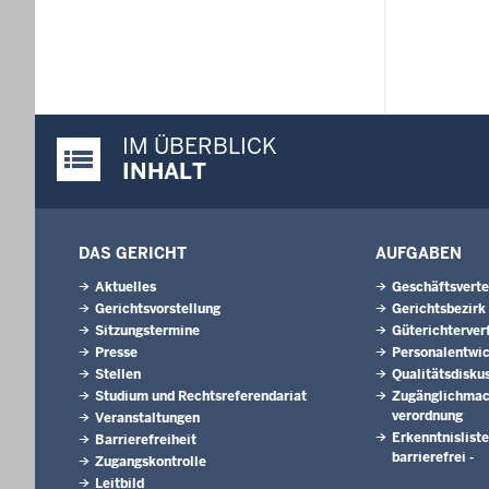
IM ÜBERBLICK
Justiz-Portal im Überblick:
INHALT
DAS GERICHT
AUFGABEN
Aktuelles
Geschäftsverte
Gerichtsvorstellung
Gerichtsbezirk
Sitzungstermine
Güterichterver
Presse
Personalentwi
Stellen
Qualitätsdisku
Studium und Rechtsreferendariat
Zugänglichmac
verordnung
Veranstaltungen
Erkenntnisliste
Barrierefreiheit
barrierefrei -
Zugangskontrolle
Leitbild