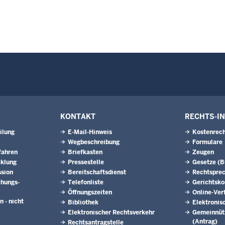
KONTAKT
RECHTS-I
ilung
E-Mail-Hinweis
Kostenrech
Wegbeschreibung
Formulare
fahren
Briefkasten
Zeugen
cklung
Pressestelle
Gesetze (
ssion
Bereitschaftsdienst
Rechtspre
hungs­
Telefonliste
Gerichtsko
Öffnungszeiten
Online-Ver
n - nicht
Bibliothek
Elektronis
Elektronischer Rechtsverkehr
Gemeinnütz
(Antrag)
Rechtsantragstelle