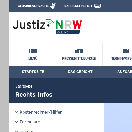
Direkt zum Inhalt
GEBÄRDENSPRACHE
BARRIEREFREIHEIT
Leichte Sprache, Gebärdensprachenvideo u
Verwaltungsgericht Düsseldorf: Rechts-
Schnellnavigation mit Volltext-Suche
MENÜ
PRESSEMITTEILUNGEN
TERMINVORS
STARTSEITE
DAS GERICHT
AUFGA
Hauptmenü: Hauptnavigation
Startseite
Rechts-Infos
Kostenrechner/Hilfen
Formulare
Zeugen