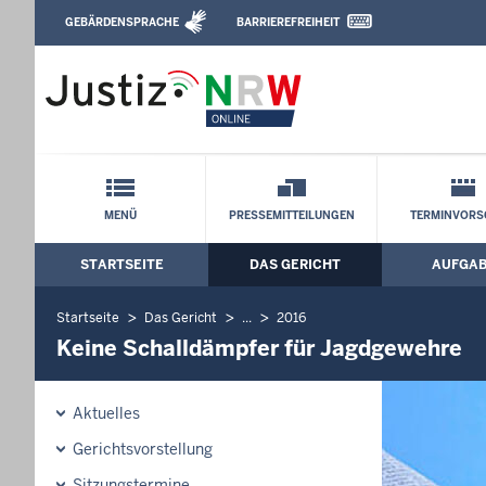
Direkt zum Inhalt
GEBÄRDENSPRACHE
BARRIEREFREIHEIT
Leichte Sprache, Gebärdensprachenvideo u
Verwaltungsgericht Düsseldorf: Keine 
Schnellnavigation mit Volltext-Suche
MENÜ
PRESSEMITTEILUNGEN
TERMINVORS
STARTSEITE
DAS GERICHT
AUFGA
Hauptmenü: Hauptnavigation
Startseite
Das Gericht
...
2016
Keine Schalldämpfer für Jagdgewehre
Aktuelles
Gerichtsvorstellung
Sitzungstermine