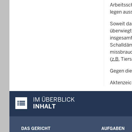
Arbeitssc
legen aus
Soweit da
überwiegt
insgesamt
Schalldäm
missbrauc
(
z.B.
Tiers
Gegen die
Aktenzeic
IM ÜBERBLICK
Justiz-Portal im Überblick:
INHALT
DAS GERICHT
AUFGABEN