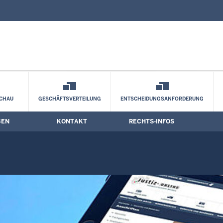
nd Kontaktformular
Schalldämpfer für Jagdgewehre
CHAU
GESCHÄFTSVERTEILUNG
ENTSCHEIDUNGSANFORDERUNG
BEN
KONTAKT
RECHTS-INFOS