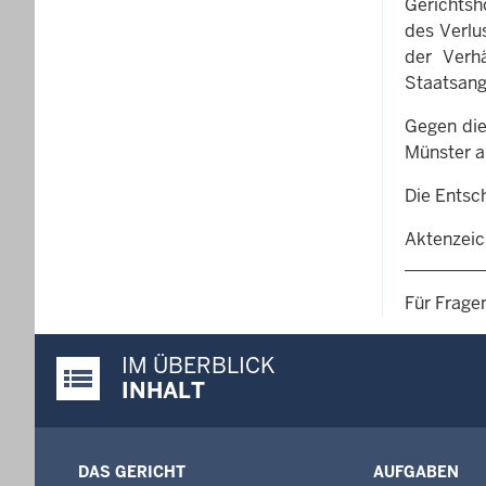
Gerichtsh
des Verlu
der Verh
Staatsang
Gegen die
Münster a
Die Entsc
Aktenzeic
Für Frage
IM ÜBERBLICK
Justiz-Portal im Überblick:
INHALT
DAS GERICHT
AUFGABEN