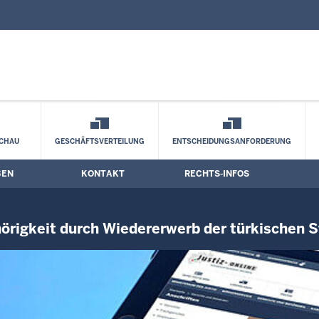
nd Kontaktformular
rlust der deutschen Staatsangehörigkei
CHAU
GESCHÄFTSVERTEILUNG
ENTSCHEIDUNGSANFORDERUNG
BEN
KONTAKT
RECHTS-INFOS
örigkeit durch Wiedererwerb der türkischen 