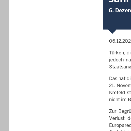
6. Deze
06.12.20
Türken, d
jedoch na
Staatsang
Das hat d
21. Novem
Krefeld s
nicht im 
Zur Begrü
Verlust d
Europarec