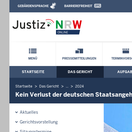
Direkt zum Inhalt
GEBÄRDENSPRACHE
BARRIEREFREIHEIT
Leichte Sprache, Gebärdensprachenvideo u
Verwaltungsgericht Düsseldorf: Kein Ve
Staatsangehörigkeit im Jahr 2000
Schnellnavigation mit Volltext-Suche
MENÜ
PRESSEMITTEILUNGEN
TERMINVORS
STARTSEITE
DAS GERICHT
AUFGA
Hauptmenü: Hauptnavigation
Startseite
Das Gericht
...
2024
Kein Verlust der deutschen Staatsangeh
Aktuelles
Gerichtsvorstellung
Sitzungstermine