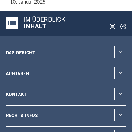
10. Januar 2025
IM ÜBERBLICK
Justiz-Portal im Überblick:
INHALT
DAS GERICHT
AUFGABEN
KONTAKT
RECHTS-INFOS