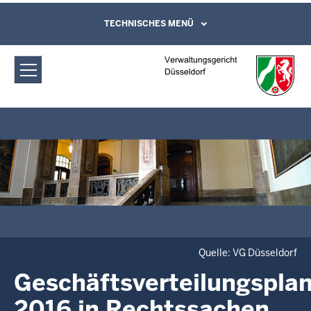
Direkt zum Inhalt
Verwaltungsgericht Düsseldorf:
TECHNISCHES MENÜ
Leichte Sprache, Gebärdensprachenvideo
und Kontaktformular
Geschäftsverteilungsplan 2016 in
Rechtssachen
Quelle: VG Düsseldorf
Geschäftsverteilungspla
2016 in Rechtssachen