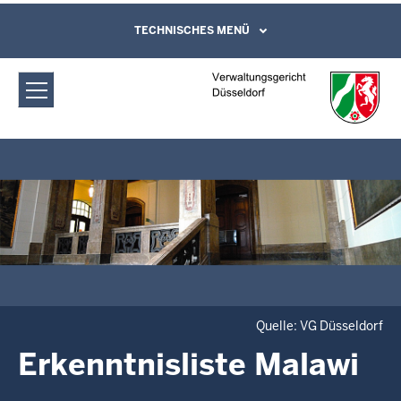
Direkt zum Inhalt
Verwaltungsgericht Düsseldorf:
TECHNISCHES MENÜ
Leichte Sprache, Gebärdensprachenvideo
und Kontaktformular
Erkenntnisliste Malawi
Quelle: VG Düsseldorf
Erkenntnisliste Malawi