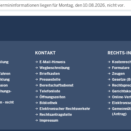
ermininformationen liegen für Montag, den 10.08.2026, nicht vor.
KONTAKT
RECHTS-I
ilung
E-Mail-Hinweis
Kostenrech
Wegbeschreibung
Formulare
fahren
Briefkasten
Zeugen
cklung
Pressestelle
Gesetze (
ssion
Bereitschaftsdienst
Rechtspre
hungs­
Telefonliste
Gerichtsko
Öffnungszeiten
Online-Ver
n - nicht
Bibliothek
Elektronis
Elektronischer Rechtsverkehr
Gemeinnütz
(Antrag)
Rechtsantragstelle
Impressum