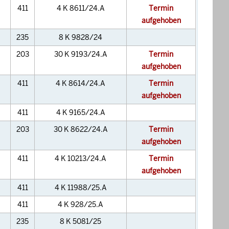
411
4 K 8611/24.A
Termin
aufgehoben
235
8 K 9828/24
203
30 K 9193/24.A
Termin
aufgehoben
411
4 K 8614/24.A
Termin
aufgehoben
411
4 K 9165/24.A
203
30 K 8622/24.A
Termin
aufgehoben
411
4 K 10213/24.A
Termin
aufgehoben
411
4 K 11988/25.A
411
4 K 928/25.A
235
8 K 5081/25