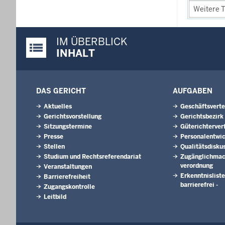
Weitere T
IM ÜBERBLICK
Justiz-Portal im Überblick:
INHALT
DAS GERICHT
AUFGABEN
Aktuelles
Geschäftsverte
Gerichtsvorstellung
Gerichtsbezirk
Sitzungstermine
Güterichterver
Presse
Personalentwi
Stellen
Qualitätsdisku
Studium und Rechtsreferendariat
Zugänglichmac
verordnung
Veranstaltungen
Erkenntnisliste
Barrierefreiheit
barrierefrei -
Zugangskontrolle
Leitbild