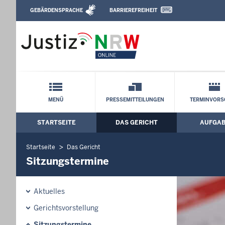
Direkt zum Inhalt
GEBÄRDENSPRACHE
BARRIEREFREIHEIT
Leichte Sprache, Gebärdensprachenvideo u
Verwaltungsgericht Düsseldorf: Sitzun
Schnellnavigation mit Volltext-Suche
MENÜ
PRESSEMITTEILUNGEN
TERMINVORS
STARTSEITE
DAS GERICHT
AUFGA
Hauptmenü: Hauptnavigation
Startseite
Das Gericht
Sitzungstermine
Aktuelles
Gerichtsvorstellung
Sitzungstermine