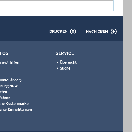
DRUCKEN
NACH OBEN
NFOS
SERVICE
ner/Hilfen
Übersicht
Suche
Bund/Länder)
chung NRW
sten
fahren
che Kostenmarke
ige Einrichtungen