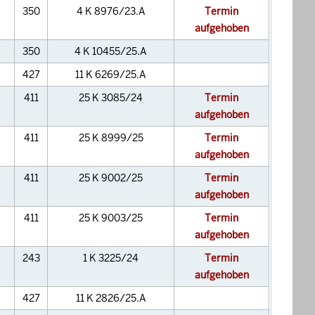
350
4 K 8976/23.A
Termin
aufgehoben
350
4 K 10455/25.A
427
11 K 6269/25.A
411
25 K 3085/24
Termin
aufgehoben
411
25 K 8999/25
Termin
aufgehoben
411
25 K 9002/25
Termin
aufgehoben
411
25 K 9003/25
Termin
aufgehoben
243
1 K 3225/24
Termin
aufgehoben
427
11 K 2826/25.A