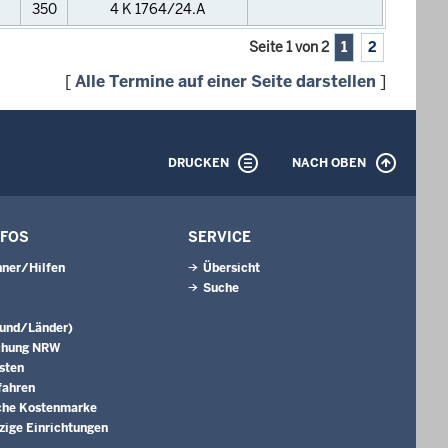
350
4 K 1764/24.A
Seite 1 von 2
1
2
[
Alle Termine auf einer Seite darstellen
]
DRUCKEN
NACH OBEN
NFOS
SERVICE
ner/Hilfen
Übersicht
Suche
Bund/Länder)
chung NRW
sten
fahren
che Kostenmarke
ige Einrichtungen