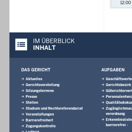
12:00
IM ÜBERBLICK
Justiz-Portal im Überblick:
INHALT
DAS GERICHT
AUFGABEN
Aktuelles
Geschäftsverte
Gerichtsvorstellung
Gerichtsbezirk
Sitzungstermine
Güterichterver
Presse
Personalentwi
Stellen
Qualitätsdisku
Studium und Rechtsreferendariat
Zugänglichmac
verordnung
Veranstaltungen
Erkenntnisliste
Barrierefreiheit
barrierefrei -
Zugangskontrolle