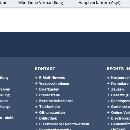
Uhr
Mündliche Verhandlung
Hauptverfahren (Asyl)
KONTAKT
RECHTS-I
ilung
E-Mail-Hinweis
Kostenrech
Wegbeschreibung
Formulare
fahren
Briefkasten
Zeugen
cklung
Pressestelle
Gesetze (
ssion
Bereitschaftsdienst
Rechtspre
hungs­
Telefonliste
Gerichtsko
Öffnungszeiten
Online-Ver
n - nicht
Bibliothek
Elektronis
Elektronischer Rechtsverkehr
Gemeinnütz
(Antrag)