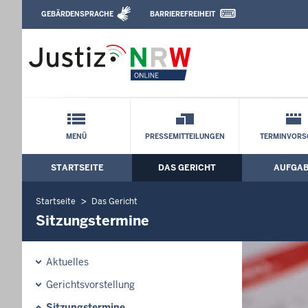
Direkt zum Inhalt
GEBÄRDENSPRACHE
BARRIEREFREIHEIT
Leichte Sprache, Gebärdensprachenvideo u
Verwaltungsgericht Düsseldorf: Sitzun
Schnellnavigation mit Volltext-Suche
MENÜ
PRESSEMITTEILUNGEN
TERMINVORS
STARTSEITE
DAS GERICHT
AUFGA
Hauptmenü: Hauptnavigation
Startseite
Das Gericht
Sitzungstermine
Aktuelles
Gerichtsvorstellung
Sitzungstermine