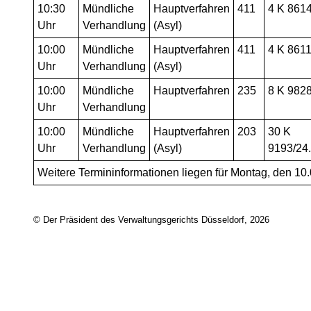
10:30
Mündliche
Hauptverfahren
411
4 K 861
Uhr
Verhandlung
(Asyl)
10:00
Mündliche
Hauptverfahren
411
4 K 8611
Uhr
Verhandlung
(Asyl)
10:00
Mündliche
Hauptverfahren
235
8 K 982
Uhr
Verhandlung
10:00
Mündliche
Hauptverfahren
203
30 K
Uhr
Verhandlung
(Asyl)
9193/24
Weitere Termininformationen liegen für Montag, den 10.0
© Der Präsident des Verwaltungsgerichts Düsseldorf, 2026