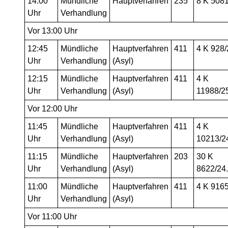
14:00
Mündliche
Hauptverfahren
235
8 K 508
Uhr
Verhandlung
Vor 13:00 Uhr
12:45
Mündliche
Hauptverfahren
411
4 K 928/
Uhr
Verhandlung
(Asyl)
12:15
Mündliche
Hauptverfahren
411
4 K
Uhr
Verhandlung
(Asyl)
11988/2
Vor 12:00 Uhr
11:45
Mündliche
Hauptverfahren
411
4 K
Uhr
Verhandlung
(Asyl)
10213/2
11:15
Mündliche
Hauptverfahren
203
30 K
Uhr
Verhandlung
(Asyl)
8622/24
11:00
Mündliche
Hauptverfahren
411
4 K 916
Uhr
Verhandlung
(Asyl)
Vor 11:00 Uhr