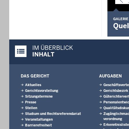
GALERIE
Quel
IM ÜBERBLICK
Justiz-Portal im Überblick:
INHALT
DAS GERICHT
AUFGABEN
Aktuelles
Geschäftsverte
Gerichtsvorstellung
Gerichtsbezirk
Sitzungstermine
Güterichterver
Presse
Personalentwi
Stellen
Qualitätsdisku
Studium und Rechtsreferendariat
Zugänglichmac
verordnung
Veranstaltungen
Erkenntnisliste
Barrierefreiheit