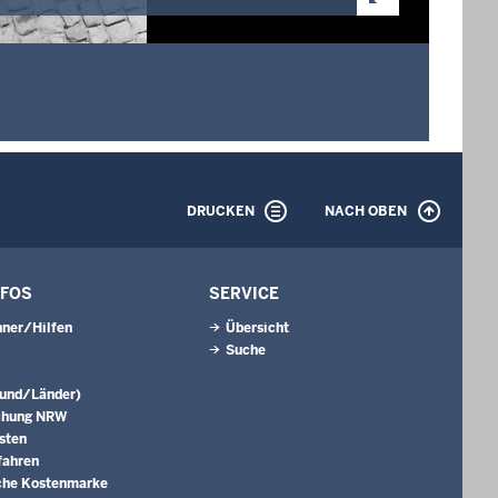
DRUCKEN
NACH OBEN
NFOS
SERVICE
ner/Hilfen
Übersicht
Suche
Bund/Länder)
chung NRW
sten
fahren
che Kostenmarke