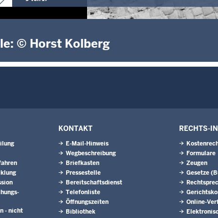
le: © Horst Kolberg
KONTAKT
RECHTS-I
ilung
E-Mail-Hinweis
Kostenrech
Wegbeschreibung
Formulare
fahren
Briefkasten
Zeugen
cklung
Pressestelle
Gesetze (
ssion
Bereitschaftsdienst
Rechtspre
hungs­
Telefonliste
Gerichtsko
Öffnungszeiten
Online-Ver
n - nicht
Bibliothek
Elektronis