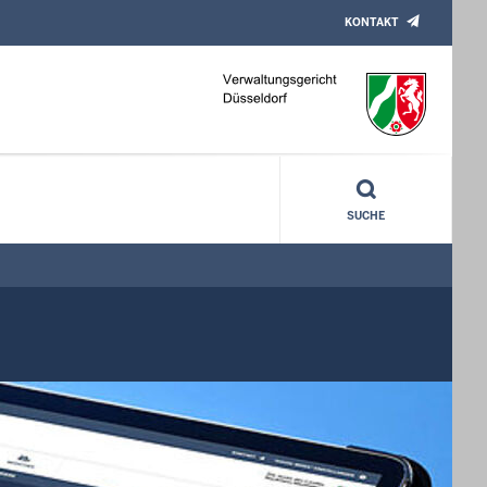
KONTAKT
 Mai 68 - Fotografien“
SUCHE