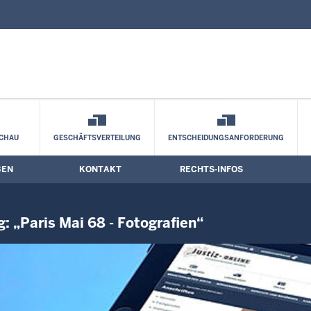
nd Kontaktformular
ungseröffnung von Horst Kolberg: „Paris
CHAU
GESCHÄFTSVERTEILUNG
ENTSCHEIDUNGSANFORDERUNG
BEN
KONTAKT
RECHTS-INFOS
: „Paris Mai 68 - Fotografien“