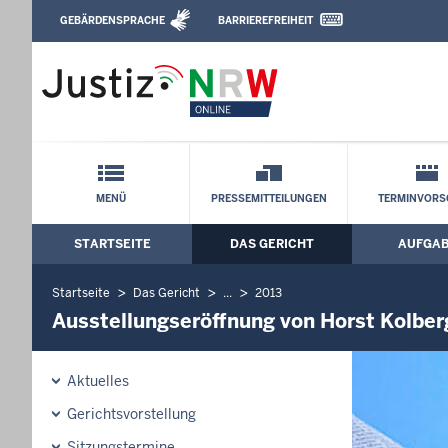
Direkt zum Inhalt
GEBÄRDENSPRACHE
BARRIEREFREIHEIT
Leichte Sprache, Gebärdensprachenvideo u
Verwaltungsgericht Düsseldorf: Ausstell
Schnellnavigation mit Volltext-Suche
MENÜ
PRESSEMITTEILUNGEN
TERMINVORS
STARTSEITE
DAS GERICHT
AUFGA
Hauptmenü: Hauptnavigation
Startseite
Das Gericht
...
2013
Ausstellungseröffnung von Horst Kolberg
Aktuelles
Gerichtsvorstellung
Sitzungstermine