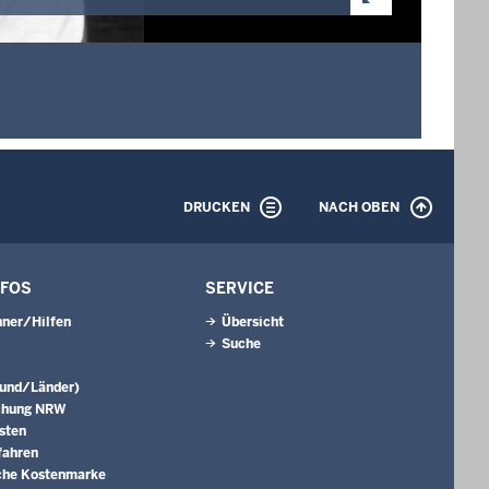
DRUCKEN
NACH OBEN
NFOS
SERVICE
ner/Hilfen
Übersicht
Suche
Bund/Länder)
chung NRW
sten
fahren
che Kostenmarke