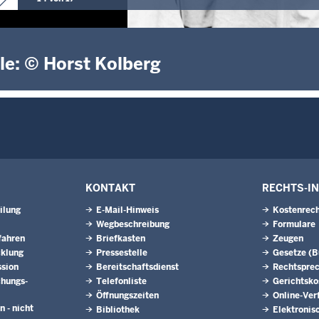
le: © Horst Kolberg
KONTAKT
RECHTS-I
ilung
E-Mail-Hinweis
Kostenrech
Wegbeschreibung
Formulare
fahren
Briefkasten
Zeugen
cklung
Pressestelle
Gesetze (
ssion
Bereitschaftsdienst
Rechtspre
hungs­
Telefonliste
Gerichtsko
Öffnungszeiten
Online-Ver
n - nicht
Bibliothek
Elektronis