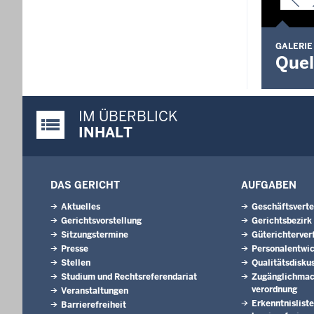
GALERIE
Quel
IM ÜBERBLICK
Justiz-Portal im Überblick:
INHALT
DAS GERICHT
AUFGABEN
Aktuelles
Geschäftsverte
Gerichtsvorstellung
Gerichtsbezirk
Sitzungstermine
Güterichterver
Presse
Personalentwi
Stellen
Qualitätsdisku
Studium und Rechtsreferendariat
Zugänglichmac
verordnung
Veranstaltungen
Erkenntnisliste
Barrierefreiheit