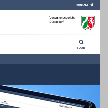
KONTAKT
 Mai 68 - Fotografien“
SUCHE