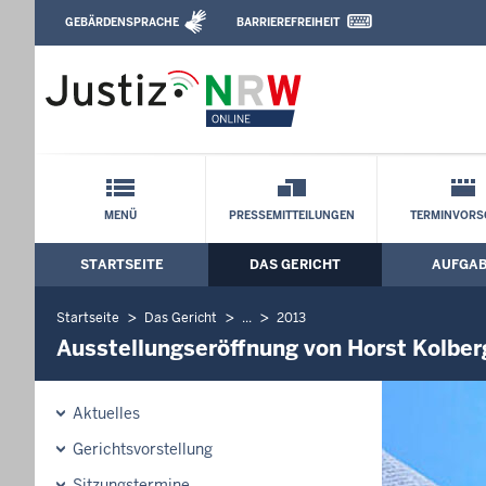
Direkt zum Inhalt
GEBÄRDENSPRACHE
BARRIEREFREIHEIT
Leichte Sprache, Gebärdensprachenvideo u
Verwaltungsgericht Düsseldorf: Ausstell
Schnellnavigation mit Volltext-Suche
MENÜ
PRESSEMITTEILUNGEN
TERMINVORS
STARTSEITE
DAS GERICHT
AUFGA
Hauptmenü: Hauptnavigation
Startseite
Das Gericht
...
2013
Ausstellungseröffnung von Horst Kolberg
Aktuelles
Gerichtsvorstellung
Sitzungstermine