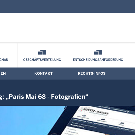
nd Kontaktformular
ungseröffnung von Horst Kolberg: „Paris
CHAU
GESCHÄFTSVERTEILUNG
ENTSCHEIDUNGSANFORDERUNG
BEN
KONTAKT
RECHTS-INFOS
: „Paris Mai 68 - Fotografien“