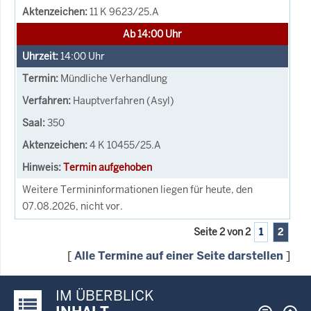
11 K 9623/25.A
Ab 14:00 Uhr
14:00
Uhr
Mündliche Verhandlung
Hauptverfahren (Asyl)
350
4 K 10455/25.A
Termin aufgehoben
Weitere Termininformationen liegen für heute, den
07.08.2026, nicht vor.
Seite 2 von 2
1
2
[
Alle Termine auf einer Seite darstellen
]
IM ÜBERBLICK
Justiz-Portal im Überblick: