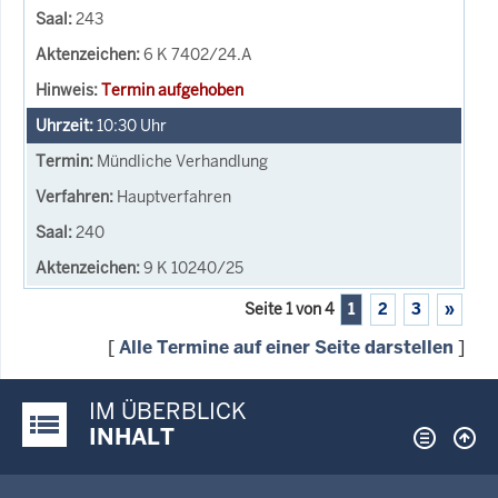
243
6 K 7402/24.A
Termin aufgehoben
10:30
Uhr
Mündliche Verhandlung
Hauptverfahren
240
9 K 10240/25
Seite 1 von 4
1
2
3
»
[
Alle Termine auf einer Seite darstellen
]
IM ÜBERBLICK
Justiz-Portal im Überblick:
INHALT