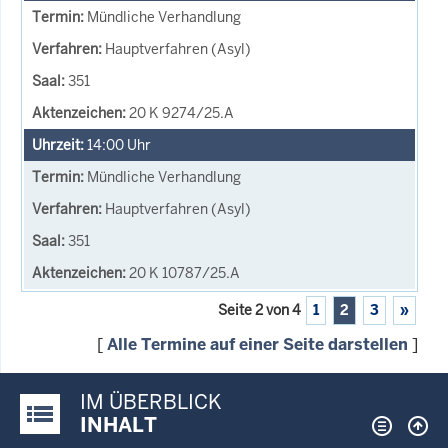
Mündliche Verhandlung
Hauptverfahren (Asyl)
351
20 K 9274/25.A
14:00
Uhr
Mündliche Verhandlung
Hauptverfahren (Asyl)
351
20 K 10787/25.A
Seite 2 von 4
1
2
3
»
[
Alle Termine auf einer Seite darstellen
]
IM ÜBERBLICK
Justiz-Portal im Überblick:
INHALT