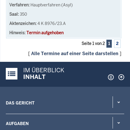
Hauptverfahren (Asyl)
350
4 K 8976/23.A
Termin aufgehoben
Seite 1 von 2
1
2
[
Alle Termine auf einer Seite darstellen
]
IM ÜBERBLICK
Justiz-Portal im Überblick:
INHALT
DAS GERICHT
AUFGABEN