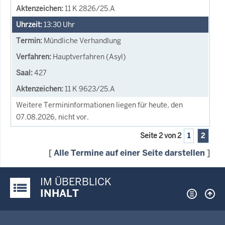
11 K 2826/25.A
13:30
Uhr
Mündliche Verhandlung
Hauptverfahren (Asyl)
427
11 K 9623/25.A
Weitere Termininformationen liegen für heute, den
07.08.2026, nicht vor.
Seite 2 von 2
1
2
[
Alle Termine auf einer Seite darstellen
]
IM ÜBERBLICK
Justiz-Portal im Überblick:
INHALT