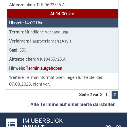
11 K 9623/25.A
Ab 14:00 Uhr
14:00
Uhr
Mündliche Verhandlung
Hauptverfahren (Asyl)
350
4 K 10455/25.A
Termin aufgehoben
Weitere Termininformationen liegen für heute, den
07.08.2026, nicht vor.
Seite 2 von 2
1
2
[
Alle Termine auf einer Seite darstellen
]
IM ÜBERBLICK
Justiz-Portal im Überblick: