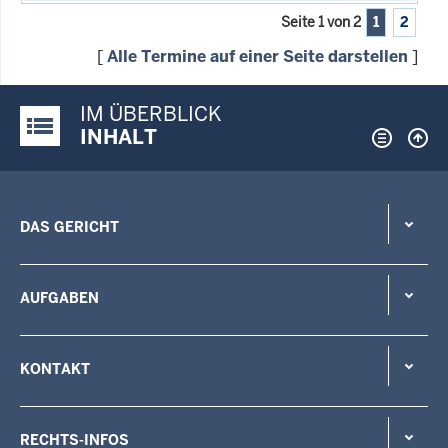
Seite 1 von 2
1
2
[
Alle Termine auf einer Seite darstellen
]
IM ÜBERBLICK
Justiz-Portal im Überblick:
INHALT
DAS GERICHT
AUFGABEN
KONTAKT
RECHTS-INFOS