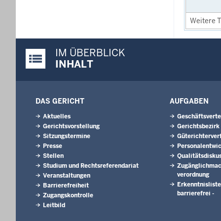
Weitere T
IM ÜBERBLICK
Justiz-Portal im Überblick:
INHALT
DAS GERICHT
AUFGABEN
Aktuelles
Geschäftsverte
Gerichtsvorstellung
Gerichtsbezirk
Sitzungstermine
Güterichterver
Presse
Personalentwi
Stellen
Qualitätsdisku
Studium und Rechtsreferendariat
Zugänglichmac
verordnung
Veranstaltungen
Erkenntnisliste
Barrierefreiheit
barrierefrei -
Zugangskontrolle
Leitbild