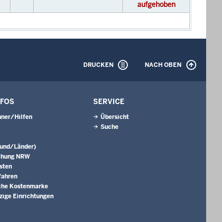
aufgehoben
DRUCKEN
NACH OBEN
NFOS
SERVICE
ner/Hilfen
Übersicht
Suche
Bund/Länder)
chung NRW
sten
fahren
che Kostenmarke
ige Einrichtungen