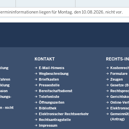
ermininformationen liegen für Montag, den 10.08.2026, nicht vor.
KONTAKT
RECHTS-I
ilung
E-Mail-Hinweis
Kostenrech
Wegbeschreibung
Formulare
fahren
Briefkasten
Zeugen
cklung
Pressestelle
Gesetze (
ssion
Bereitschaftsdienst
Rechtspre
hungs­
Telefonliste
Gerichtsko
Öffnungszeiten
Online-Ver
n - nicht
Bibliothek
Elektronis
Elektronischer Rechtsverkehr
Gemeinnütz
(Antrag)
Rechtsantragstelle
Impressum