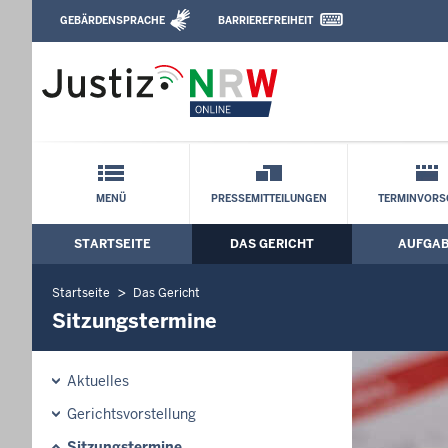
Direkt zum Inhalt
GEBÄRDENSPRACHE
BARRIEREFREIHEIT
Leichte Sprache, Gebärdensprachenvideo u
Verwaltungsgericht Düsseldorf: Sitzun
Schnellnavigation mit Volltext-Suche
MENÜ
PRESSEMITTEILUNGEN
TERMINVORS
STARTSEITE
DAS GERICHT
AUFGA
Hauptmenü: Hauptnavigation
Startseite
Das Gericht
Sitzungstermine
Aktuelles
Gerichtsvorstellung
Sitzungstermine