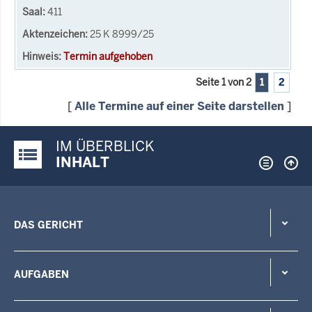
411
25 K 8999/25
Termin aufgehoben
Seite 1 von 2
1
2
[
Alle Termine auf einer Seite darstellen
]
IM ÜBERBLICK
Justiz-Portal im Überblick:
INHALT
DAS GERICHT
AUFGABEN