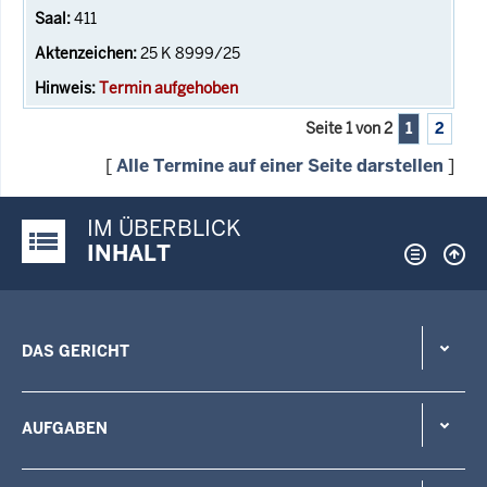
411
25 K 8999/25
Termin aufgehoben
Seite 1 von 2
1
2
[
Alle Termine auf einer Seite darstellen
]
IM ÜBERBLICK
Justiz-Portal im Überblick:
INHALT
DAS GERICHT
AUFGABEN