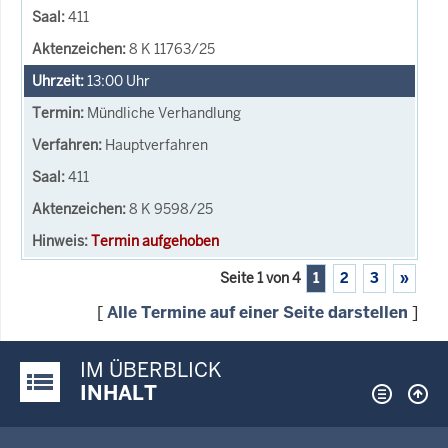
411
8 K 11763/25
13:00
Uhr
Mündliche Verhandlung
Hauptverfahren
411
8 K 9598/25
Termin aufgehoben
Seite 1 von 4
1
2
3
»
[
Alle Termine auf einer Seite darstellen
]
IM ÜBERBLICK
Justiz-Portal im Überblick:
INHALT