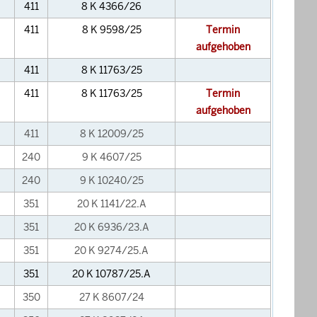
411
8 K 4366/26
411
8 K 9598/25
Termin
aufgehoben
411
8 K 11763/25
411
8 K 11763/25
Termin
aufgehoben
411
8 K 12009/25
240
9 K 4607/25
240
9 K 10240/25
351
20 K 1141/22.A
351
20 K 6936/23.A
351
20 K 9274/25.A
351
20 K 10787/25.A
350
27 K 8607/24