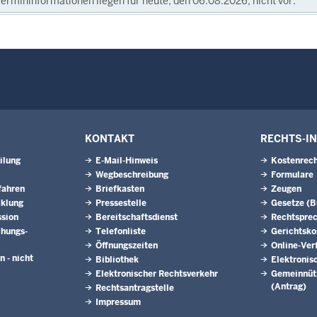
ermininformationen liegen für heute, den 06.08.2026, nicht vor.
KONTAKT
RECHTS-I
ilung
E-Mail-Hinweis
Kostenrech
Wegbeschreibung
Formulare
fahren
Briefkasten
Zeugen
cklung
Pressestelle
Gesetze (
ssion
Bereitschaftsdienst
Rechtspre
hungs­
Telefonliste
Gerichtsko
Öffnungszeiten
Online-Ver
n - nicht
Bibliothek
Elektronis
Elektronischer Rechtsverkehr
Gemeinnütz
(Antrag)
Rechtsantragstelle
Impressum