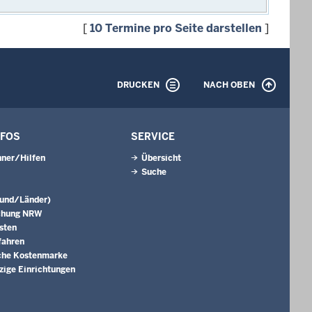
[
10 Termine pro Seite darstellen
]
DRUCKEN
NACH OBEN
NFOS
SERVICE
ner/Hilfen
Übersicht
Suche
Bund/Länder)
chung NRW
sten
fahren
che Kostenmarke
ige Einrichtungen