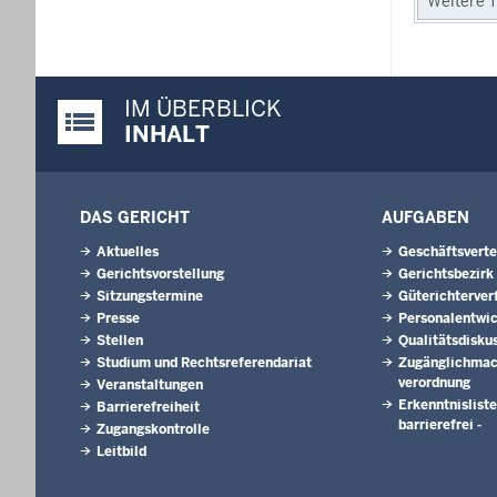
Weitere T
IM ÜBERBLICK
Justiz-Portal im Überblick:
INHALT
DAS GERICHT
AUFGABEN
Aktuelles
Geschäftsverte
Gerichtsvorstellung
Gerichtsbezirk
Sitzungstermine
Güterichterver
Presse
Personalentwi
Stellen
Qualitätsdisku
Studium und Rechtsreferendariat
Zugänglichmac
verordnung
Veranstaltungen
Erkenntnisliste
Barrierefreiheit
barrierefrei -
Zugangskontrolle
Leitbild