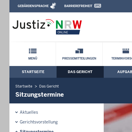
Direkt zum Inhalt
GEBÄRDENSPRACHE
BARRIEREFREIHEIT
Leichte Sprache, Gebärdensprachenvideo u
Verwaltungsgericht Düsseldorf: Sitzun
Schnellnavigation mit Volltext-Suche
MENÜ
PRESSEMITTEILUNGEN
TERMINVORS
STARTSEITE
DAS GERICHT
AUFGA
Hauptmenü: Hauptnavigation
Startseite
Das Gericht
Sitzungstermine
Aktuelles
Gerichtsvorstellung
Sitzungstermine