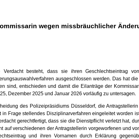
kommissarin wegen missbräuchlicher Änderu
 Verdacht besteht, dass sie ihren Geschlechtseintrag v
erungsauswahlverfahren ausgeschlossen werden. Das hat die 2
den sind, entschieden und damit die Eilanträge der Kommissari
5, Dezember 2025 und Januar 2026 vorläufig zu untersagen.
idung des Polizeipräsidiums Düsseldorf, die Antragstellerin
in Frage stellendes Disziplinarverfahren eingeleitet worden ist
dacht gerechtfertigt, dass sie die Dienstpflicht verletzt hat, 
uht auf verschiedenen der Antragstellerin vorgeworfenen und v
hlechtseintrag und ihren Vornamen durch Erklärung gegen