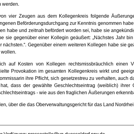
u werden.
g von vier Zeugen aus dem Kollegenkreis folgende Äußerun
egangenen Beförderungsdurchgang zur Kenntnis genommen habe,
n habe und zeitnah befördert worden sei, habe sie angekündig
 sie gegenüber einer Kollegin geäußert: „Nächstes Jahr bin i
er nächsten.“. Gegenüber einem weiteren Kollegen habe sie ge
 wollen.
ch auf Kosten von Kollegen rechtsmissbräuchlich einen Vort
ezielte Provokation im gesamten Kollegenkreis wirkt und geeig
ommissarin ihre Pflicht, sich gesetzestreu zu verhalten, auch
at, dass der gewählte Geschlechtseintrag (weiblich) ihrer G
chlechtseintrags - wie aus den fraglichen Äußerungen erkennba
, über die das Oberverwaltungsgericht für das Land Nordrhei