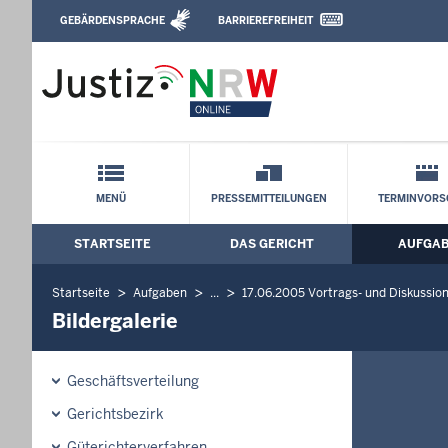
Direkt zum Inhalt
GEBÄRDENSPRACHE
BARRIEREFREIHEIT
Leichte Sprache, Gebärdensprachenvideo u
Verwaltungsgericht Düsseldorf: Bilderga
Schnellnavigation mit Volltext-Suche
MENÜ
PRESSEMITTEILUNGEN
TERMINVORS
STARTSEITE
DAS GERICHT
AUFGA
Hauptmenü: Hauptnavigation
Startseite
Aufgaben
...
17.06.2005 Vortrags- und Diskussi
Bildergalerie
Geschäftsverteilung
Gerichtsbezirk
Güterichterverfahren