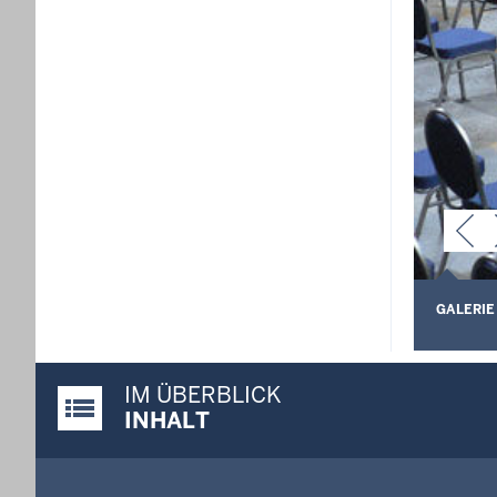
GALERIE
IM ÜBERBLICK
Justiz-Portal im Überblick:
INHALT