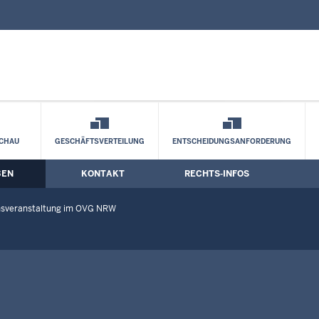
nd Kontaktformular
lerie
CHAU
GESCHÄFTSVERTEILUNG
ENTSCHEIDUNGSANFORDERUNG
BEN
KONTAKT
RECHTS-INFOS
onsveranstaltung im OVG NRW