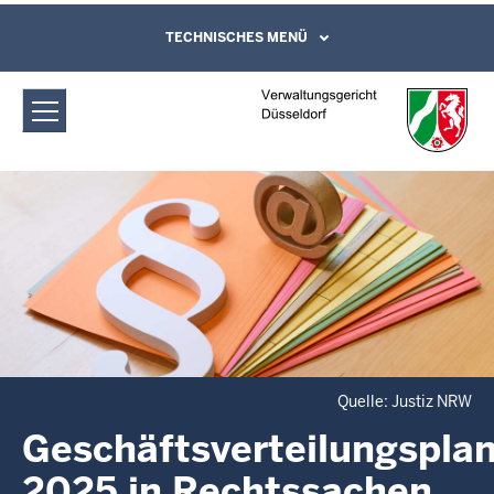
Direkt zum Inhalt
Verwaltungsgericht Düsseldorf:
TECHNISCHES MENÜ
Leichte Sprache, Gebärdensprachenvideo
und Kontaktformular
Geschäftsverteilungsplan 2025 in
Rechtssachen
Quelle: Justiz NRW
Geschäftsverteilungspla
2025 in Rechtssachen